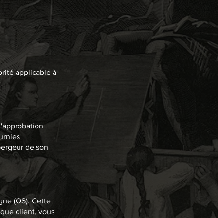
rité applicable à
l'approbation
ournies
bergeur de son
gne (OS). Cette
que client, vous